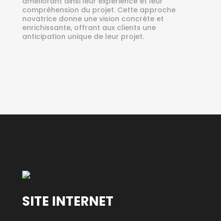
améliorant ainsi leur expérience et leur
compréhension du projet. Cette approche
novatrice donne une vision concrète et
enrichissante, offrant aux clients une
anticipation unique de leur projet.
SITE INTERNET